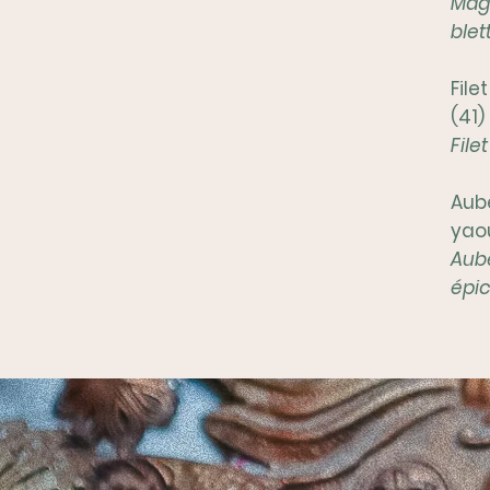
Magr
blet
File
(41)
File
Aube
yao
Aube
épic