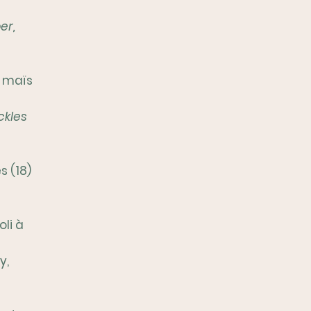
er,
, maïs
ckles
s (18)
oli à
y,