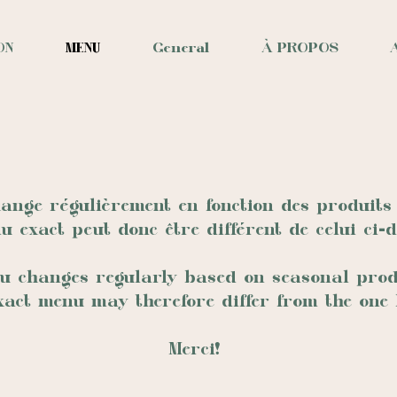
ON
MENU
General
À PROPOS
nge régulièrement en fonction des produits d
u exact peut donc être différent de celui ci-d
 changes regularly based on seasonal produ
xact menu may therefore differ from the one 
Merci!