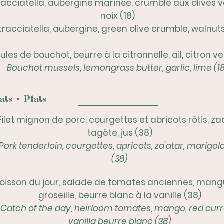
racciatella, aubergine marinée, crumble aux olives v
noix (18)
tracciatella, aubergine, green olive crumble, walnut
les de bouchot, beurre à la citronnelle, ail, citron ver
Bouchot mussels, lemongrass butter, garlic, lime (1
ats - Plats
Filet mignon de porc, courgettes et abricots rôtis, za
tagète, jus (38)
Pork tenderloin, courgettes, apricots, za'atar, marigold
(38)
oisson du jour, salade de tomates anciennes, mang
groseille, beurre blanc à la vanille (38)
Catch of the day, heirloom tomates, mango, red curr
vanilla beurre blanc (38)