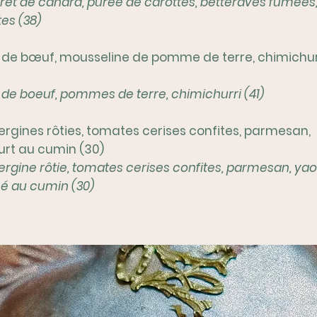
et de canard, purée de carottes, betteraves fumées
tes (38)
t de bœuf, mousseline de pomme de terre, chimichur
t de boeuf, pommes de terre, chimichurri (41)
rgines rôties, tomates cerises confites, parmesan,
urt au cumin (30)
rgine rôtie, tomates cerises confites, parmesan, yao
é au cumin (30)