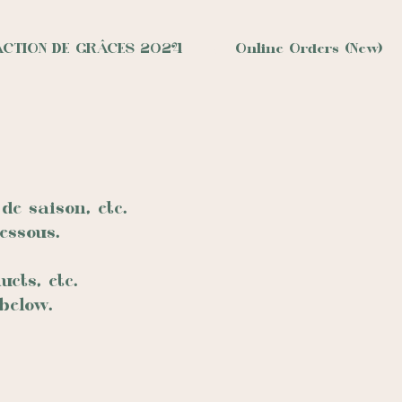
ACTION DE GRÂCES 2024
Online Orders (New)
e saison, etc.
essous.
cts, etc.
below.