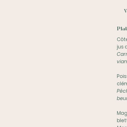
W
Plat
Côte
jus 
Carr
vian
Pois
clé
Pêch
beur
Mag
blet