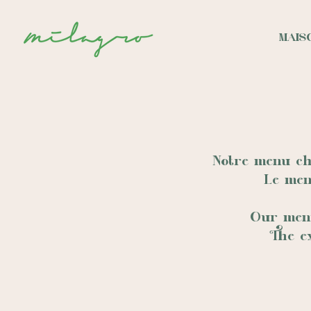
MAIS
Notre menu cha
Le men
Our menu
The e