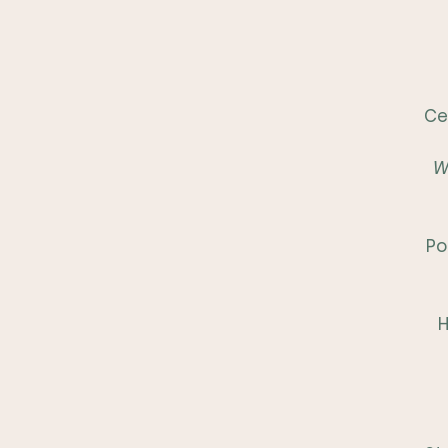
Ce
W
Po
H