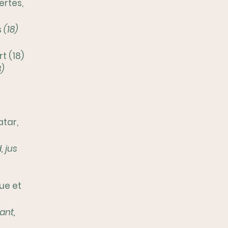
ertes,
s
(18)
t (18)
8)
atar,
, jus
ue et
ant,